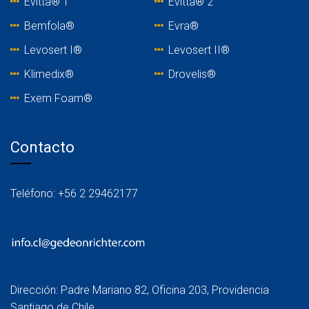
Evitta® 1
Evitta® 2
Bemfola®
Evra®
Levosert I®
Levosert II®
Klimedix®
Drovelis®
Exem Foam®
Contacto
Teléfono: +56 2 29462177
Dirección: Padre Mariano 82, Oficina 203, Providencia
Santiago de Chile.