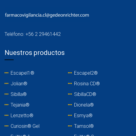
Teléfono: +56 2 29461442
Nuestros productos
Escapel1®
Escapel2®
Jolian®
Rosina C
D®
Sibilla®
SibillaCD®
Tejania
®
Dionela®
Lenzetto
®
Esmya®
Curiosin® Gel
Tamsol®