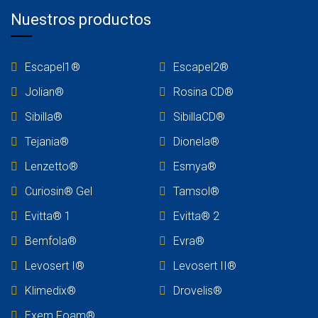
Nuestros productos
Escapel1®
Escapel2®
Jolian®
Rosina C
D®
Sibilla®
SibillaCD®
Tejania
®
Dionela®
Lenzetto
®
Esmya®
Curiosin® Gel
Tamsol®
Evitta® 1
Evitta® 2
Bemfola®
Evra®
Levosert I®
Levosert II®
Klimedix®
Drovelis®
Exem Foam®