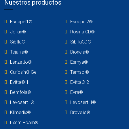
Nuestros productos
Escapel1®
Escapel2®
Jolian®
Rosina C
D®
Sibilla®
SibillaCD®
Tejania
®
Dionela®
Lenzetto
®
Esmya®
Curiosin® Gel
Tamsol®
Evitta® 1
Evitta® 2
Bemfola®
Evra®
Levosert I®
Levosert II®
Klimedix®
Drovelis®
Exem Foam®