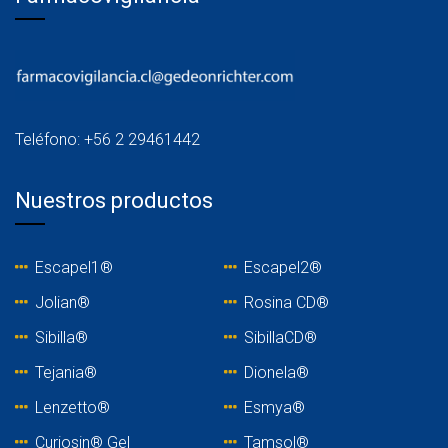
Teléfono: +56 2 29461442
Nuestros productos
Escapel1®
Escapel2®
Jolian®
Rosina C
D®
Sibilla®
SibillaCD®
Tejania
®
Dionela®
Lenzetto
®
Esmya®
Curiosin® Gel
Tamsol®