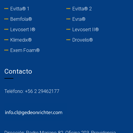
Evitta® 1
Evitta® 2
Bemfola®
Evra®
Levosert I®
Levosert II®
Klimedix®
Drovelis®
Exem Foam®
Contacto
Teléfono: +56 2 29462177
Dirección: Padre Mariano 82, Oficina 203, Providencia