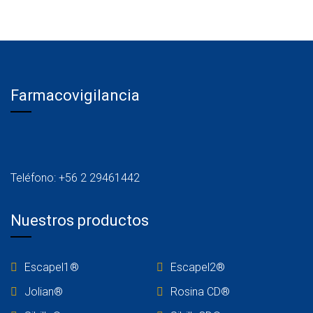
Farmacovigilancia
Teléfono: +56 2 29461442
Nuestros productos
Escapel1®
Escapel2®
Jolian®
Rosina C
D®