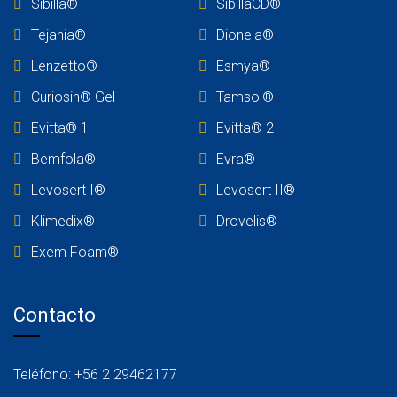
Sibilla®
SibillaCD®
Tejania
®
Dionela®
Lenzetto
®
Esmya®
Curiosin® Gel
Tamsol®
Evitta® 1
Evitta® 2
Bemfola®
Evra®
Levosert I®
Levosert II®
Klimedix®
Drovelis®
Exem Foam®
Contacto
Teléfono: +56 2 29462177