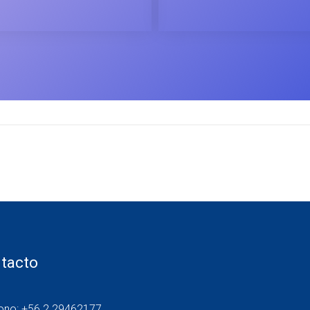
tacto
fono: +56 2 29462177