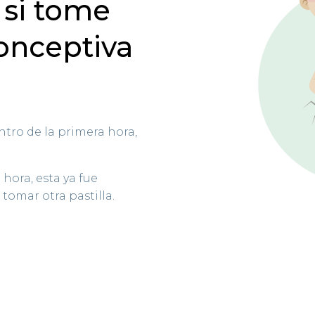
 si tome
conceptiva
ntro de la primera hora,
hora, esta ya fue
tomar otra pastilla.