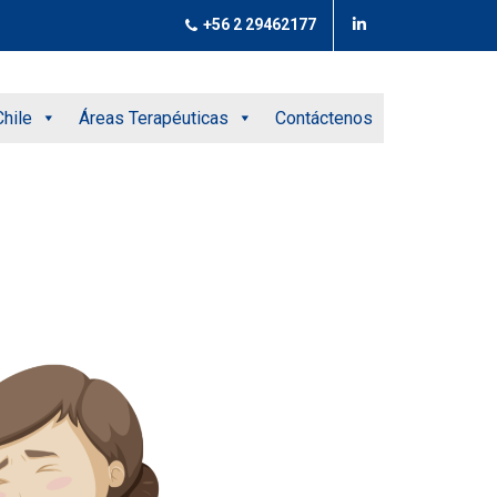
+56 2 29462177
hile
Áreas Terapéuticas
Contáctenos