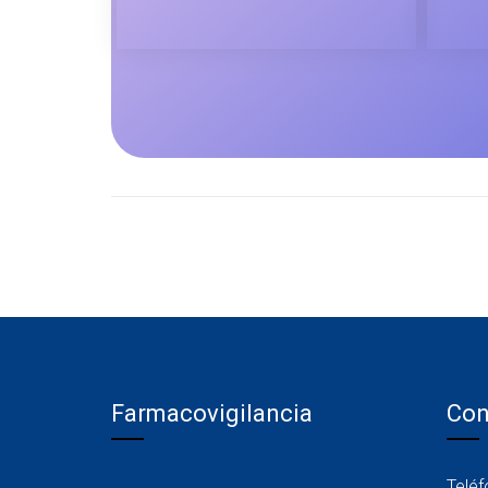
Farmacovigilancia
Con
Telé