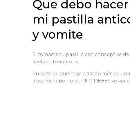
Que debo hacer
mi pastilla anti
y vomite
Si tomaste tu pastilla anticonceptiva de
vuelve a tomar otra.
En caso de que haya pasado más de una 
absorbida por lo que NO DEBES volver a 