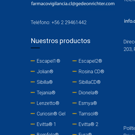
Teléfono: +56 2 29461442
Nuestros productos
Direc
203, 
Escapel1®
Escapel2®
Jolian®
Rosina C
D®
Sibilla®
SibillaCD®
Tejania
®
Dionela®
Lenzetto
®
Esmya®
Curiosin® Gel
Tamsol®
Evitta® 1
Evitta® 2
Polít
Bemfola®
Evra®