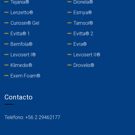
Tejania
®
Dionela®
Lenzetto
®
Esmya®
Curiosin® Gel
Tamsol®
Evitta® 1
Evitta® 2
Bemfola®
Evra®
Levosert I®
Levosert II®
Klimedix®
Drovelis®
Exem Foam®
Contacto
Teléfono: +56 2 29462177