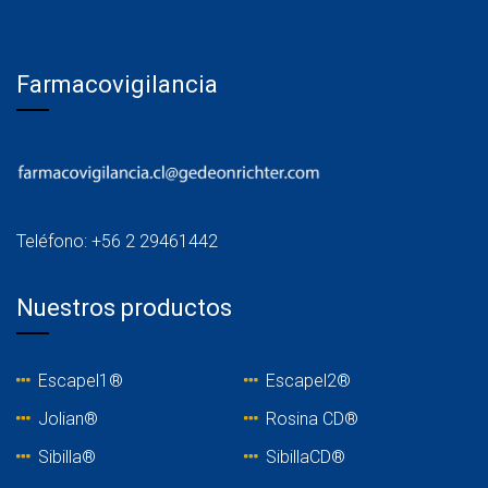
Farmacovigilancia
Teléfono: +56 2 29461442
Nuestros productos
Escapel1®
Escapel2®
Jolian®
Rosina C
D®
Sibilla®
SibillaCD®