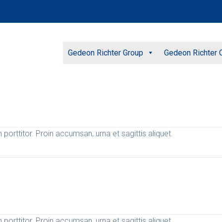
Gedeon Richter Group
Gedeon Richter C
 porttitor. Proin accumsan, urna et sagittis aliquet.
 porttitor. Proin accumsan, urna et sagittis aliquet.