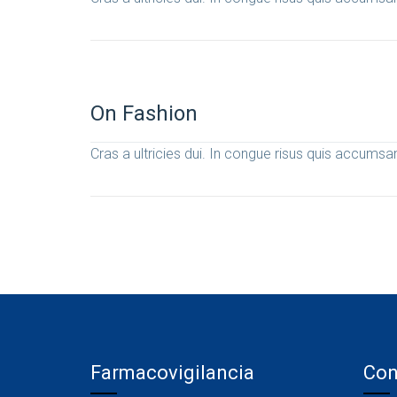
On Fashion
Cras a ultricies dui. In congue risus quis accumsan
Farmacovigilancia
Con