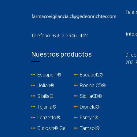
Telé
Teléfono: +56 2 29461442
Nuestros productos
Direc
203, 
Escapel1®
Escapel2®
Jolian®
Rosina C
D®
Sibilla®
SibillaCD®
Tejania
®
Dionela®
Lenzetto
®
Esmya®
Curiosin® Gel
Tamsol®