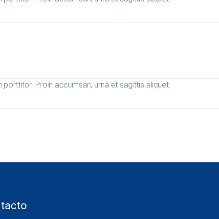
 porttitor. Proin accumsan, urna et sagittis aliquet.
tacto