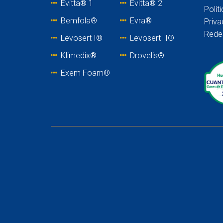
Evitta® 1
Evitta® 2
Polít
Bemfola®
Evra®
Priva
Rede
Levosert I®
Levosert II®
Klimedix®
Drovelis®
Exem Foam®