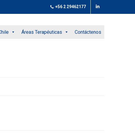
+56 2 29462177
hile
Áreas Terapéuticas
Contáctenos